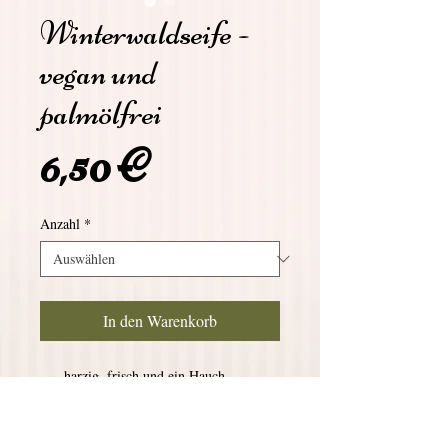
Winterwaldseife -
vegan und
palmölfrei
Preis
6,50 €
Anzahl
*
In den Warenkorb
......harzig, frisch und ein Hauch
Vanille.... Marmoriert in den Farben grün
für den Wald, blau für den Himmel und
die Kälte, weiss für den Schnee.... Bio-