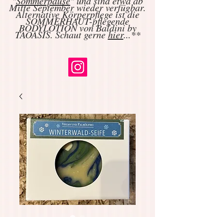
"
Sommerpause
" und sind etwa ab
Mitte September wieder verfügbar.
Alternative Körperpflege ist die
SOMMERHAUT-pflegende
BODYLOTION von Baldini by
TAOASIS. Schaut gerne
hier
...**