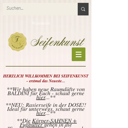
Warenkorb:
HERZLICH WILLKOMMEN BEI SEIFENKUNST
- erstmal das Neueste...
**Wir haben neue Raumdüfte von
BALDINI für Euch - schaut gerne
hier
...**
**NEU: Rasierseife in der DOSE!!
Ideal für unterwegs, schaut gerne
hier
...
**
**Die
Körper-SAHNEN +
Fußbutter
gehen in die