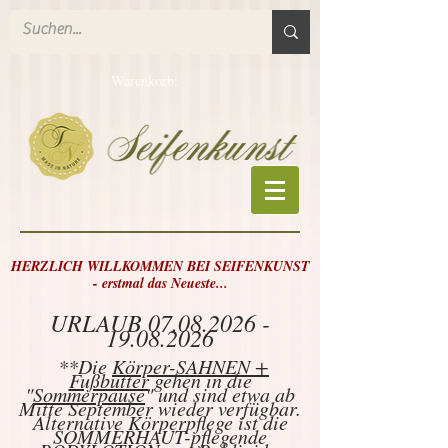
Warenkorb:
HERZLICH WILLKOMMEN BEI SEIFENKUNST
- erstmal das Neueste...
URLAUB
07.08.2026 -
19.08.2026
**Die
Körper-SAHNEN +
Fußbutter
gehen in die
"
Sommerpause
" und sind etwa ab
Mitte September wieder verfügbar.
Alternative Körperpflege ist die
SOMMERHAUT-pflegende