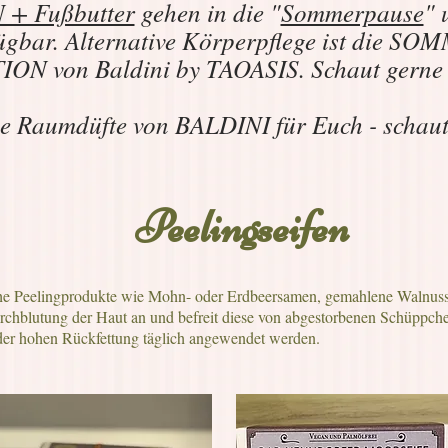
+ Fußbutter
gehen in die "
Sommerpause
" 
ügbar. Alternative Körperpflege ist die 
N von Baldini by TAOASIS. Schaut gern
e Raumdüfte von BALDINI für Euch - schau
Peelingseifen
iche Peelingprodukte wie Mohn- oder Erdbeersamen, gemahlene Walnussk
Durchblutung der Haut an und befreit diese von abgestorbenen Schüppch
der hohen Rückfettung täglich angewendet werden.