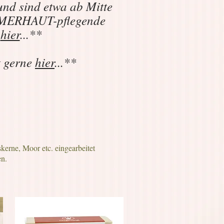
und sind etwa ab Mitte
SOMMERHAUT-pflegende
e
hier
...**
t gerne
hier
...**
erne, Moor etc. eingearbeitet
en.