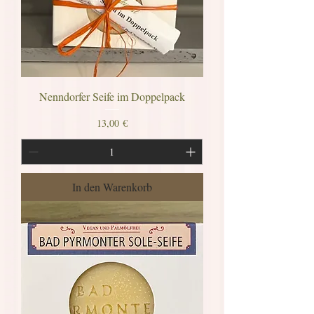
Nenndorfer Seife im Doppelpack
Preis
13,00 €
In den Warenkorb