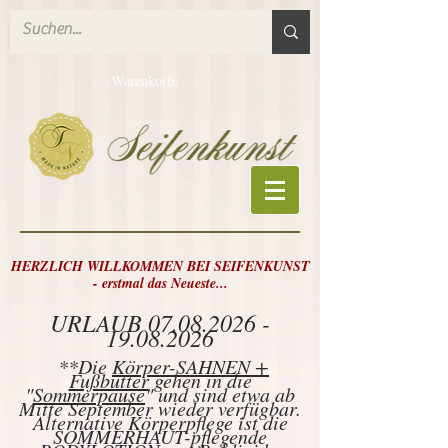
Warenkorb:
HERZLICH WILLKOMMEN BEI SEIFENKUNST
- erstmal das Neueste...
URLAUB
07.08.2026 -
19.08.2026
**Die
Körper-SAHNEN +
Fußbutter
gehen in die
"
Sommerpause
" und sind etwa ab
Mitte September wieder verfügbar.
Alternative Körperpflege ist die
SOMMERHAUT-pflegende