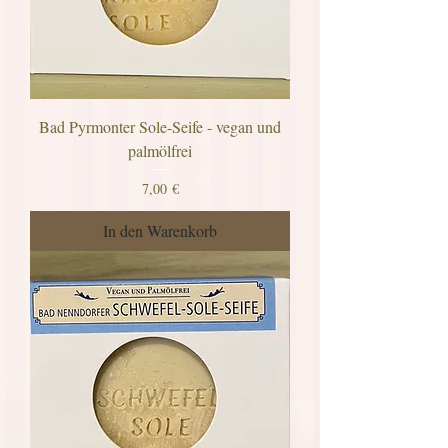
Bad Pyrmonter Sole-Seife - vegan und
palmölfrei
Preis
7,00 €
In den Warenkorb