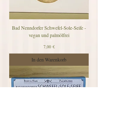
Bad Nenndorfer Schwefel-Sole-Seife -
vegan und palmölfrei
Preis
7,00 €
In den Warenkorb