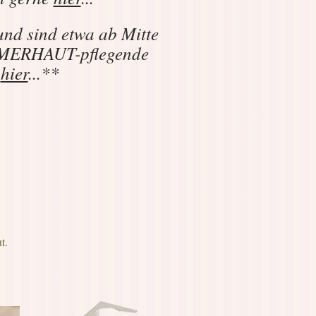
und sind etwa ab Mitte
SOMMERHAUT-pflegende
e
hier
...**
t.