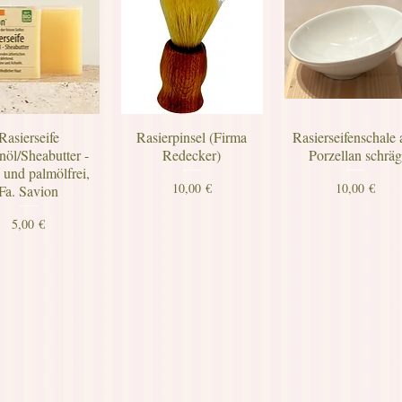
Rasierseife
Rasierpinsel (Firma
Rasierseifenschale 
nöl/Sheabutter -
Redecker)
Porzellan schrä
 und palmölfrei,
Preis
Preis
10,00 €
10,00 €
Fa. Savion
Preis
5,00 €