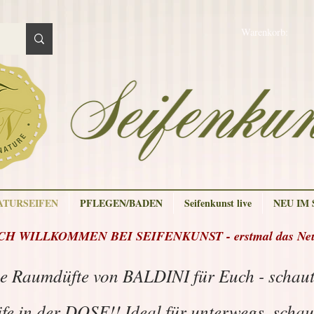
Warenkorb:
ATURSEIFEN
PFLEGEN/BADEN
Seifenkunst live
NEU IM
H WILLKOMMEN BEI SEIFENKUNST - erstmal das Neue
e Raumdüfte von BALDINI für Euch - schau
fe in der DOSE!! Ideal für unterwegs, scha