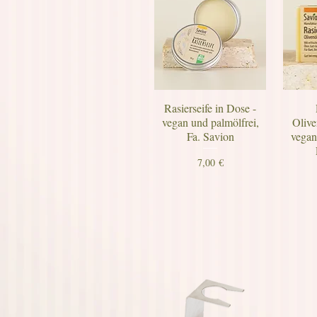
Rasierseife in Dose -
vegan und palmölfrei,
Olive
Fa. Savion
vegan
Preis
7,00 €