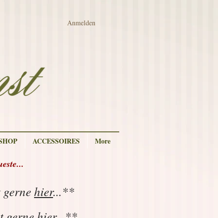
Anmelden
 SHOP
ACCESSOIRES
More
ste...
t gerne
hier
...**
ut gerne
hier
...
**