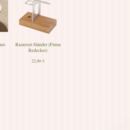
aus
Rasierset-Ständer (Firma
g
Redecker)
Preis
22,00 €