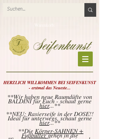
Warenkorb:
HERZLICH WILLKOMMEN BEI SEIFENKUNST
- erstmal das Neueste...
**Wir haben neue Raumdüfte von
BALDINI für Euch - schaut gerne
hier
...**
**NEU: Rasierseife in der DOSE!!
Ideal für unterwegs, schaut gerne
hier
...
**
**Die
Körper-SAHNEN +
Fußbutter
gehen in die