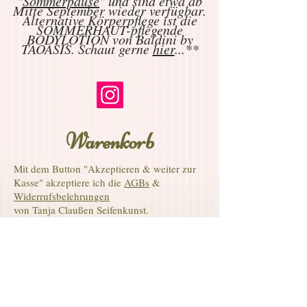
"
Sommerpause
" und sind etwa ab
Mitte September wieder verfügbar.
Alternative Körperpflege ist die
SOMMERHAUT-pflegende
BODYLOTION von Baldini by
TAOASIS. Schaut gerne
hier
...**
Warenkorb
Mit dem Button "Akzeptieren & weiter zur
Kasse" akzeptiere ich die
AGBs
&
Widerrufsbelehrungen
von Tanja Claußen Seifenkunst.
© 2026 Tanja Claußen Seifenkunst