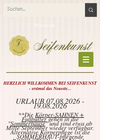
Warenkorb:
HERZLICH WILLKOMMEN BEI SEIFENKUNST
- erstmal das Neueste...
URLAUB
07.08.2026 -
19.08.2026
**Die
Körper-SAHNEN +
Fußbutter
gehen in die
"
Sommerpause
" und sind etwa ab
Mitte September wieder verfügbar.
Alternative Körperpflege ist die
SOMMERHAUT-pflegende