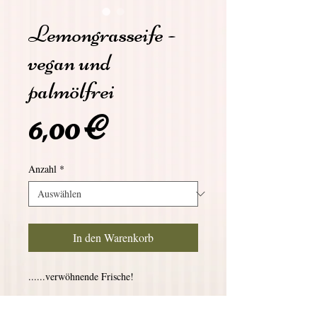
Lemongrasseife -
vegan und
palmölfrei
Preis
6,00 €
Anzahl
*
In den Warenkorb
......verwöhnende Frische!
Sehr dekorativ marmoriert kommt unsere 