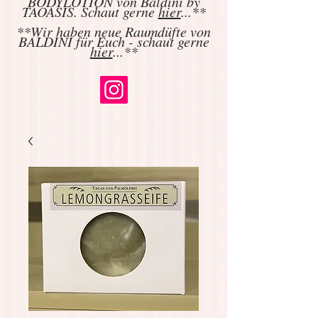
BODYLOTION von Baldini by
TAOASIS. Schaut gerne
hier
...**
**Wir haben neue Raumdüfte von
BALDINI für Euch - schaut gerne
hier
...**