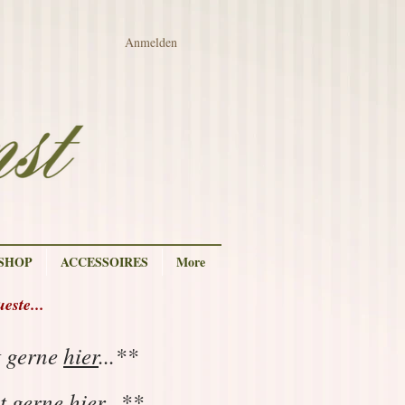
Anmelden
 SHOP
ACCESSOIRES
More
ste...
t gerne
hier
...**
ut gerne
hier
...
**