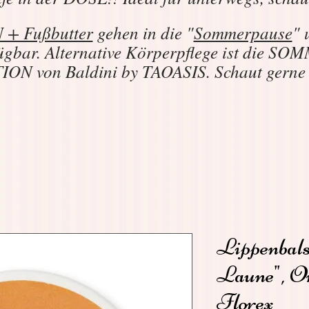
+ Fußbutter
gehen in die "
Sommerpause
" 
ügbar. Alternative Körperpflege ist die 
N von Baldini by TAOASIS. Schaut gern
Lippenbals
Laune", O
Florex