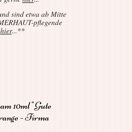
und sind etwa ab Mitte
SOMMERHAUT-pflegende
e
hier
...**
am 10ml "Gute
range - Firma