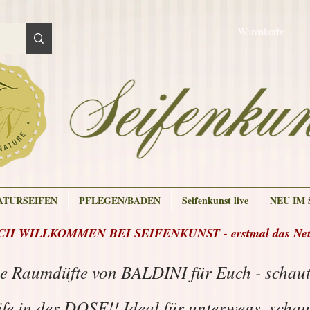
Warenkorb:
ATURSEIFEN
PFLEGEN/BADEN
Seifenkunst live
NEU IM
H WILLKOMMEN BEI SEIFENKUNST - erstmal das Neue
e Raumdüfte von BALDINI für Euch - schau
fe in der DOSE!! Ideal für unterwegs, scha