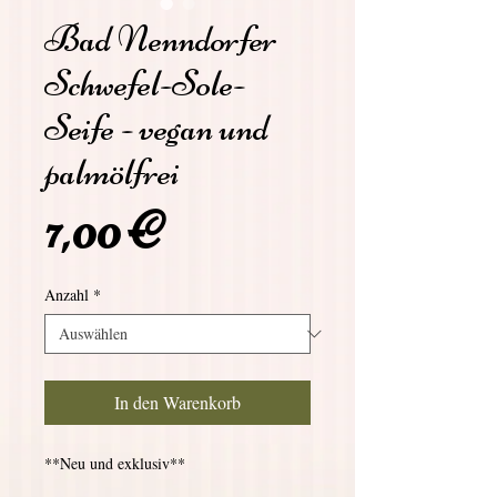
Bad Nenndorfer
Schwefel-Sole-
Seife - vegan und
palmölfrei
Preis
7,00 €
Anzahl
*
In den Warenkorb
**Neu und exklusiv**