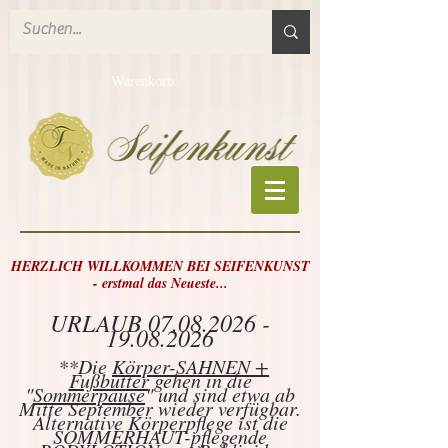
Warenkorb:
HERZLICH WILLKOMMEN BEI SEIFENKUNST
- erstmal das Neueste...
URLAUB
07.08.2026 -
19.08.2026
**Die
Körper-SAHNEN +
Fußbutter
gehen in die
"
Sommerpause
" und sind etwa ab
Mitte September wieder verfügbar.
Alternative Körperpflege ist die
SOMMERHAUT-pflegende