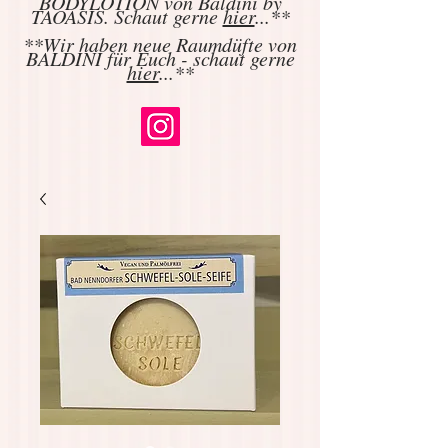
BODYLOTION von Baldini by
TAOASIS. Schaut gerne
hier
...**
**Wir haben neue Raumdüfte von
BALDINI für Euch - schaut gerne
hier
...**