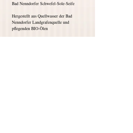
Bad Nenndorfer Schwefel-Sole-Seife
Hergestellt aus Quellwasser der Bad 
Nenndorfer Landgrafenquelle und 
pflegenden BIO-Ölen
Sole & Schwefel 
wirken entzündungshemmend, 
heilungsfördernd, antibakteriell, 
antiseptisch z.B. bei Akne, 
Schuppenflechte, Neurodermitis etc.
Viel Bio-Sheabutter und Bio-Kakaobutter 
sorgen für Pflege und Feuchtigkeit
Frei von synthetischen Duft-, Farb-, und 
Konservierungsstoffen.
Details
Frischegewicht: 100g