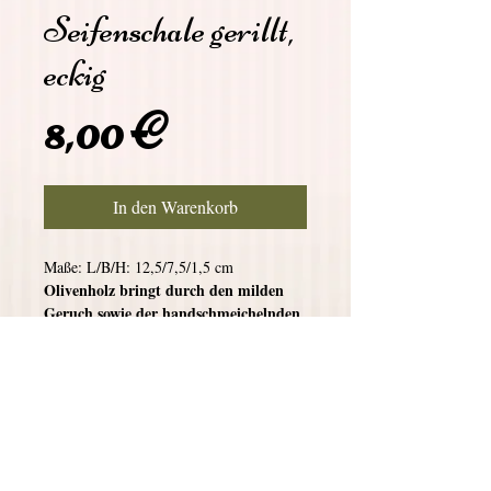
Seifenschale gerillt,
eckig
Preis
8,00 €
In den Warenkorb
Maße: L/B/H: 12,5/7,5/1,5 cm
Olivenholz bringt durch den milden
Geruch sowie der handschmeichelnden
Haptik Wärme ins Badezimmer. Durch
den hohen Anteil von Öl im Holz ist
diese Seifenschale feuchtigkeitsresistent
und daher sehr pflegeleicht. Hin und
wieder mit Speiseöl eingerieben haben
Sie viel Freude an diesem Stück.
Jede Olivenholz-Seifenschale ist ein