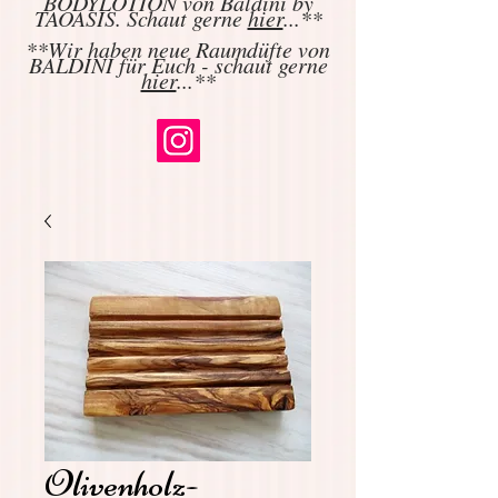
BODYLOTION von Baldini by
TAOASIS. Schaut gerne
hier
...**
**Wir haben neue Raumdüfte von
BALDINI für Euch - schaut gerne
hier
...**
Olivenholz-