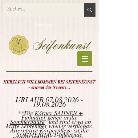
Warenkorb:
HERZLICH WILLKOMMEN BEI SEIFENKUNST
- erstmal das Neueste...
URLAUB
07.08.2026 -
19.08.2026
**Die
Körper-SAHNEN +
Fußbutter
gehen in die
"
Sommerpause
" und sind etwa ab
Mitte September wieder verfügbar.
Alternative Körperpflege ist die
SOMMERHAUT-pflegende