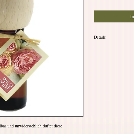
I
Details
Piccolino 10ml mit Pr
Höhe 8cm
Inhalt: 10ml
bar und unwiderstehlich duftet diese