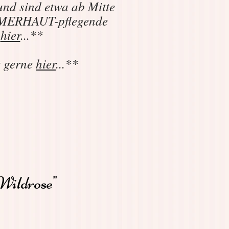
und sind etwa ab Mitte
SOMMERHAUT-pflegende
e
hier
...**
t gerne
hier
...**
"Wildrose"
reis