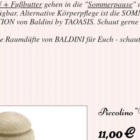
+ Fußbutter
gehen in die "
Sommerpause
" 
ügbar. Alternative Körperpflege ist die 
N von Baldini by TAOASIS. Schaut gern
e Raumdüfte von BALDINI für Euch - schau
Piccolino 
P
11,00 €