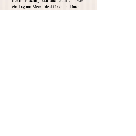
macht. Fruchtig, klar und natürlich – wie
ein Tag am Meer. Ideal für einen klaren
Kopf am Morgen, neue Energie im Büro
oder einfach für ein bisschen Frische
zwischendurch. Ein paar Sprühstöße
genügen, und der Tag fühlt sich leichter
an.
Atme tief durch und genieße die
prickelnde Frische eines Duftes, der
einfach beflügelt
Inhalt: 50 ml (20,00 € / 100 ml)
Bitte kühl und trocken lagern, an einem
lichtgeschützten Ort.
© 2026 Tanja Claußen Seifenkunst