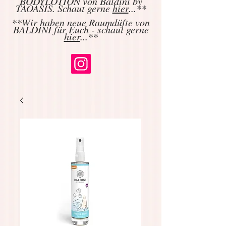
BODYLOTION von Baldini by
TAOASIS. Schaut gerne
hier
...**
**Wir haben neue Raumdüfte von
BALDINI für Euch - schaut gerne
hier
...**