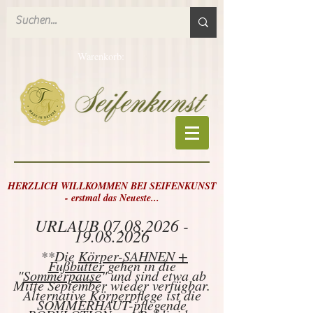
Warenkorb:
HERZLICH WILLKOMMEN BEI SEIFENKUNST
- erstmal das Neueste...
URLAUB
07.08.2026 -
19.08.2026
**Die
Körper-SAHNEN +
Fußbutter
gehen in die
"
Sommerpause
" und sind etwa ab
Mitte September wieder verfügbar.
Alternative Körperpflege ist die
SOMMERHAUT-pflegende