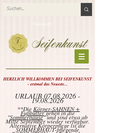
Warenkorb:
HERZLICH WILLKOMMEN BEI SEIFENKUNST
- erstmal das Neueste...
URLAUB
07.08.2026 -
19.08.2026
**Die
Körper-SAHNEN +
Fußbutter
gehen in die
"
Sommerpause
" und sind etwa ab
Mitte September wieder verfügbar.
Alternative Körperpflege ist die
SOMMERHAUT-pflegende