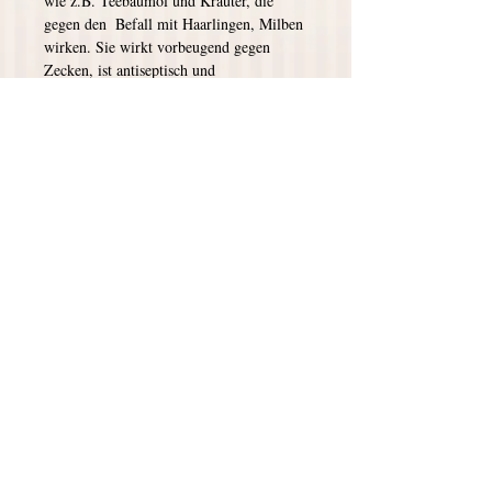
wie z.B. Teebaumöl und Kräuter, die 
gegen den  Befall mit Haarlingen, Milben 
wirken. Sie wirkt vorbeugend gegen 
Zecken, ist antiseptisch und 
desinfizierend. 
So wenden Sie die Seife an: Seife auf 
einen Schwamm aufschäumen, das Tier 4-
5 Tage hintereinander damit abreiben – 
nicht mehr auswaschen. Danach eine 
Pause einlegen von 10-14 Tagen. Danach 
die Anwendung über 4-5 Tage 
wiederholen.
Details
Frei von synthetischen Duft-, Farb-, und
Konservierungsstoffen.
© 2026 Tanja Claußen Seifenkunst
Verpackung: Seifenschachtel