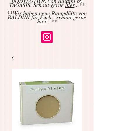
BODYLOTION von Baldini by
TAOASIS. Schaut gerne
hier
...**
**Wir haben neue Raumdüfte von
BALDINI für Euch - schaut gerne
hier
...**