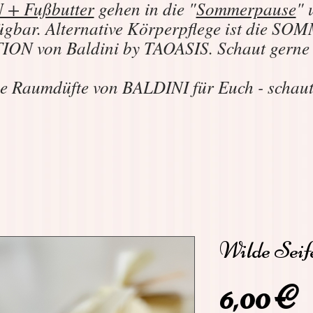
+ Fußbutter
gehen in die "
Sommerpause
" 
ügbar. Alternative Körperpflege ist die 
N von Baldini by TAOASIS. Schaut gern
e Raumdüfte von BALDINI für Euch - schau
Wilde Sei
P
6,00 €