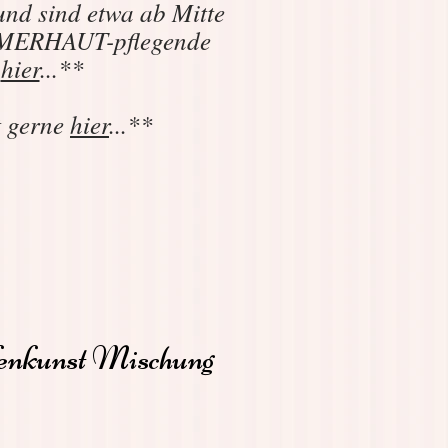
und sind etwa ab Mitte
SOMMERHAUT-pflegende
e
hier
...**
t gerne
hier
...**
fenkunst Mischung
reis